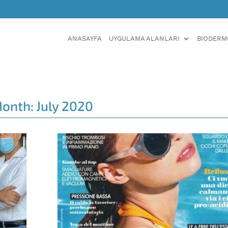
ANASAYFA
UYGULAMA ALANLARI
BIODERMO
onth:
July 2020