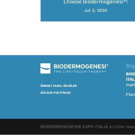
Choose Biodermogenesi®!
Jul 3, 2020
Bilg
BIO
ITALI
mark
ÖNEMLİ YASAL BİLGİLER
GİZLİLİK POLİTİKASI
Flor
BIODERMOGENESI® EXPO ITALIA s.r.l.'nin tescil