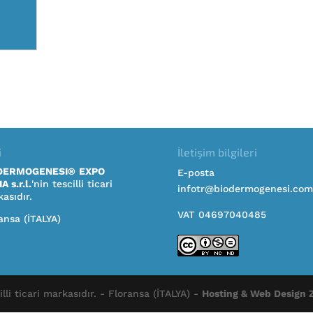
i
İletişim bilgileri
DERMOGENESI®
EXPO
E-posta
A s.r.l.
'nin tescilli ticari
infotr@biodermogenesi.com
asıdır.
VAT 04697040485
ansa (İTALYA)
li ticari markasıdır. - Floransa (İTALYA) -
Hosting & Web Design 