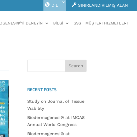
DIL
SINIRLANDIRILMIŞ ALAN
GENESI®’Yİ DENEYİN
BİLGİ
SSS
MÜŞTERI HIZMETLERI
RECENT POSTS
Study on Journal of Tissue
Viability
Biodermogenesi® at IMCAS
Annual World Congress
Biodermogenesi® at