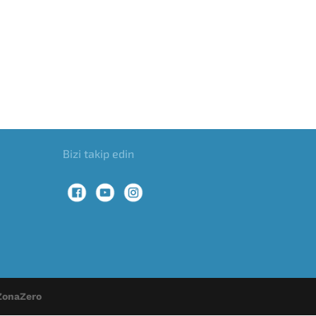
Bizi takip edin
ZonaZero