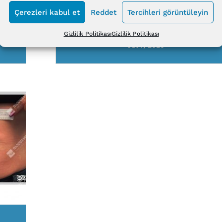
Çerezleri kabul et
Reddet
Tercihleri görüntüleyin
ness
Biodermogenesi®’s copyrighted
material
Gizlilik Politikası
Gizlilik Politikası
Jul 7, 2020