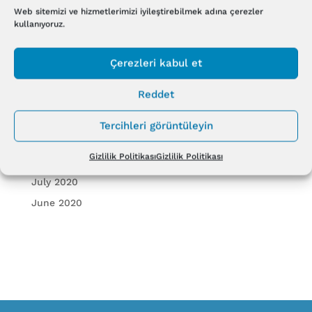
Biodermogenesi®
Web sitemizi ve hizmetlerimizi iyileştirebilmek adına çerezler
kullanıyoruz.
ARCHIVES
Çerezleri kabul et
August 2022
Reddet
May 2022
June 2021
Tercihleri görüntüleyin
November 2020
Gizlilik Politikası
Gizlilik Politikası
September 2020
July 2020
June 2020