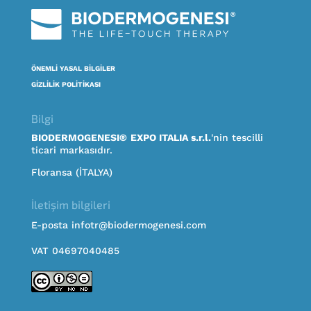
ÖNEMLİ YASAL BİLGİLER
GİZLİLİK POLİTİKASI
Bilgi
BIODERMOGENESI®
EXPO ITALIA s.r.l.
'nin tescilli
ticari markasıdır.
Floransa (İTALYA)
İletişim bilgileri
E-posta infotr@biodermogenesi.com
VAT 04697040485