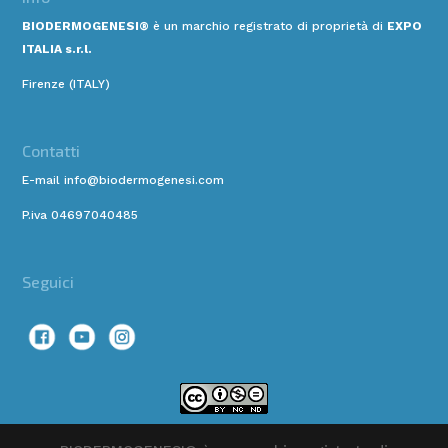
BIODERMOGENESI®
è un marchio registrato di proprietà di
EXPO
ITALIA s.r.l.
Firenze (ITALY)
Contatti
E-mail info@biodermogenesi.com
P.iva 04697040485
Seguici